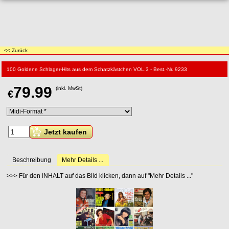
<< Zurück
100 Goldene Schlager-Hits aus dem Schatzkästchen VOL.3 - Best.-Nr. 9233
79.99
(inkl. MwSt)
€
Jetzt kaufen
Beschreibung
Mehr Details ...
>>> Für den INHALT auf das Bild klicken, dann auf "Mehr Details ..."