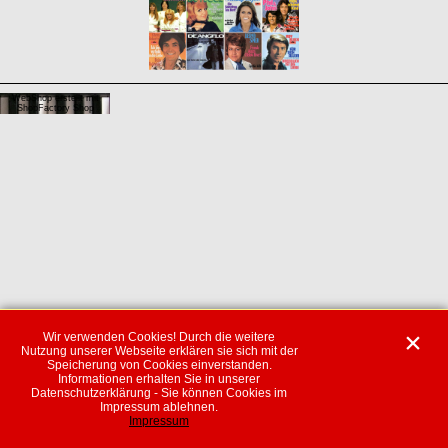
WebShop erstellt mit
ShopFactory Shop
Software.
Wir verwenden Cookies! Durch die weitere
Nutzung unserer Webseite erklären sie sich mit der
Speicherung von Cookies einverstanden.
Informationen erhalten Sie in unserer
Datenschutzerklärung - Sie können Cookies im
Impressum ablehnen.
Impressum